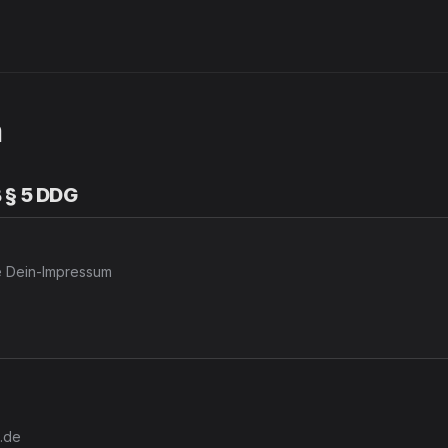
m
§ 5 DDG
e Dein-Impressum
s.de